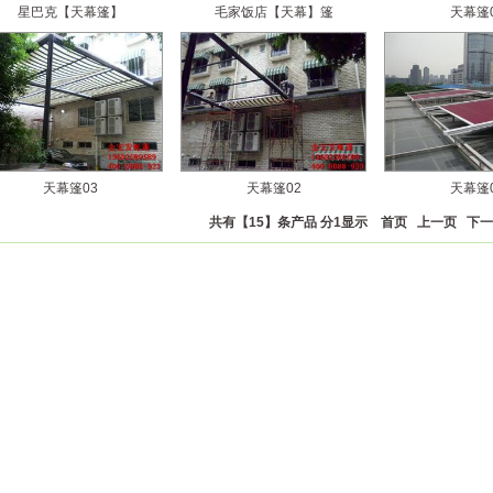
星巴克【天幕篷】
毛家饭店【天幕】篷
天幕篷
天幕篷03
天幕篷02
天幕篷
共有【15】条产品 分1显示
首页
上一页 下