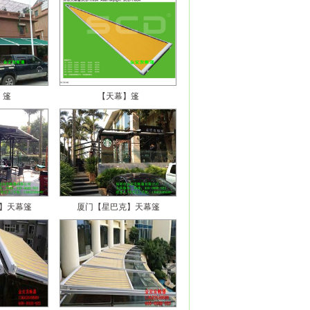
】篷
【天幕】篷
】天幕篷
厦门【星巴克】天幕篷