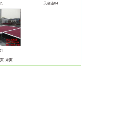
05
天幕篷04
01
一页
末页