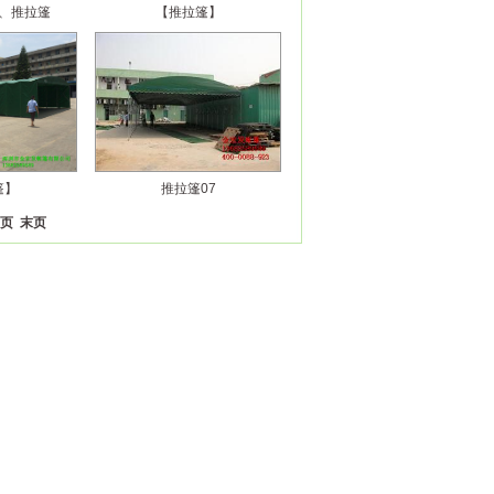
、推拉篷
【推拉篷】
篷】
推拉篷07
一页
末页