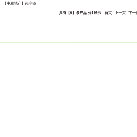
【中粮地产】岗亭篷
共有【9】条产品 分1显示
首页
上一页 下一